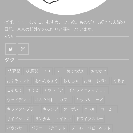
ぱぱ、まま、むすこ、むすめ、むすめ。ものづくり好きな夫婦の
日記。東京の郊外でのんびりと暮らしています。
SNS
タグ
2人育児
3人育児
IKEA
JAF
おてつだい
おでかけ
おふろマット
おべんきょう
おもちゃ
お庭
お風呂
くるま
こそだて
そうじ
アウトドア
インフィニティチェア
ウッドデッキ
オムツ外れ
カフェ
キッズシューズ
キッズタンブラー
キャンプ
クーポン
ケトル
コーヒー
サイベックス
サンダル
トイトレ
ドライブスルー
バウンサー
パラコードクラフト
プール
ベビーベッド