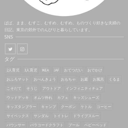
ぱぱ、まま、むすこ、むすめ、むすめ。ものづくり好きな夫婦の
日記。東京の郊外でのんびりと暮らしています。
SNS
タグ
2人育児
3人育児
IKEA
JAF
おてつだい
おでかけ
おふろマット
おべんきょう
おもちゃ
お庭
お風呂
くるま
こそだて
そうじ
アウトドア
インフィニティチェア
ウッドデッキ
オムツ外れ
カフェ
キッズシューズ
キッズタンブラー
キャンプ
クーポン
ケトル
コーヒー
サイベックス
サンダル
トイトレ
ドライブスルー
バウンサー
パラコードクラフト
プール
ベビーベッド