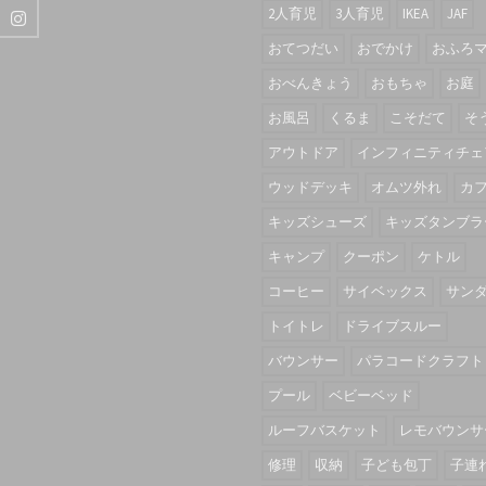
2人育児
3人育児
IKEA
JAF
おてつだい
おでかけ
おふろ
おべんきょう
おもちゃ
お庭
お風呂
くるま
こそだて
そ
アウトドア
インフィニティチェ
ウッドデッキ
オムツ外れ
カ
キッズシューズ
キッズタンブラ
キャンプ
クーポン
ケトル
コーヒー
サイベックス
サン
トイトレ
ドライブスルー
バウンサー
パラコードクラフト
プール
ベビーベッド
ルーフバスケット
レモバウンサ
修理
収納
子ども包丁
子連