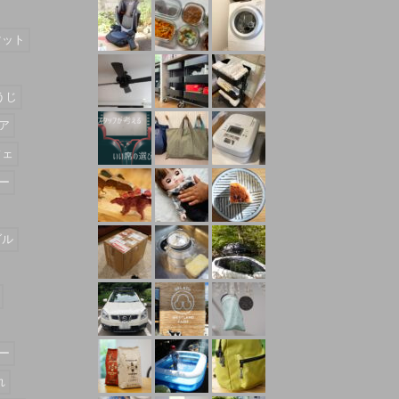
マット
うじ
ア
フェ
ー
ダル
ー
れ