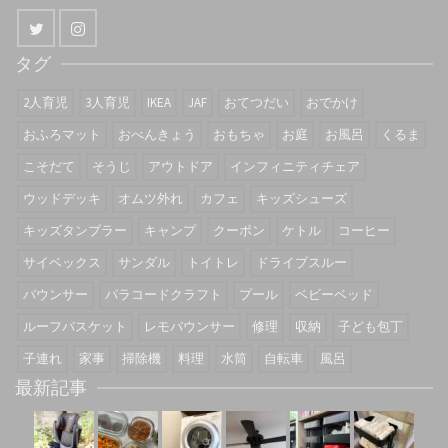
タグ
2人育児
3人育児
IKEA
JAF
おてつだい
おでかけ
おふろマット
おべんきょう
おもちゃ
お庭
お風呂
くるま
こそだて
そうじ
アウトドア
インフィニティチェア
ウッドデッキ
オムツ外れ
カフェ
キッズシューズ
キッズタンブラー
キャンプ
クーポン
ケトル
コーヒー
サイベックス
サンダル
トイトレ
ドライブスルー
バウンサー
パラコードクラフト
プール
ベビーベッド
ルーフバスケット
レモバウンサー
修理
収納
子ども包丁
子連れ
家事
掃除機
料理
水筒
自転車
風呂
最新記事