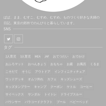
ぱぱ、まま、むすこ、むすめ、むすめ。ものづくり好きな夫婦の
日記。東京の郊外でのんびりと暮らしています。
SNS
タグ
2人育児
3人育児
IKEA
JAF
おてつだい
おでかけ
おふろマット
おべんきょう
おもちゃ
お庭
お風呂
くるま
こそだて
そうじ
アウトドア
インフィニティチェア
ウッドデッキ
オムツ外れ
カフェ
キッズシューズ
キッズタンブラー
キャンプ
クーポン
ケトル
コーヒー
サイベックス
サンダル
トイトレ
ドライブスルー
バウンサー
パラコードクラフト
プール
ベビーベッド