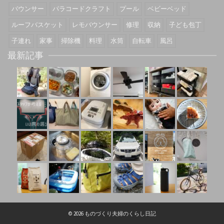
バウンサー
パラコードクラフト
プール
ベビーベッド
ルーフバスケット
レモバウンサー
修理
収納
子ども包丁
子連れ
家事
掃除機
料理
水筒
自転車
風呂
最新記事
© 2026 ものづくり夫婦のくらし日記