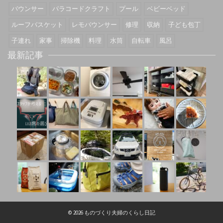
バウンサー
パラコードクラフト
プール
ベビーベッド
ルーフバスケット
レモバウンサー
修理
収納
子ども包丁
子連れ
家事
掃除機
料理
水筒
自転車
風呂
最新記事
© 2026 ものづくり夫婦のくらし日記