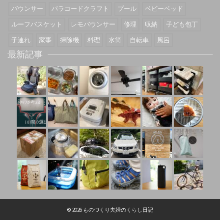
バウンサー
パラコードクラフト
プール
ベビーベッド
ルーフバスケット
レモバウンサー
修理
収納
子ども包丁
子連れ
家事
掃除機
料理
水筒
自転車
風呂
最新記事
© 2026 ものづくり夫婦のくらし日記