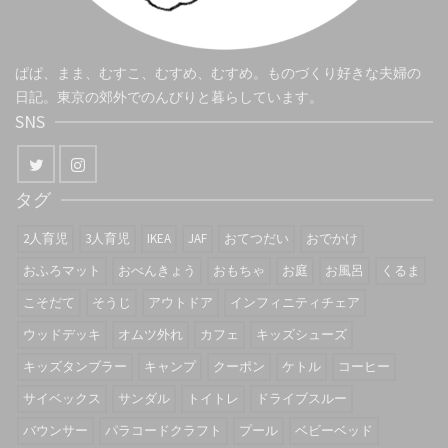
ぱぱ、まま、むすこ、むすめ、むすめ。ものづくり好きな夫婦の
日記。東京の郊外でのんびりと暮らしています。
SNS
タグ
2人育児
3人育児
IKEA
JAF
おてつだい
おでかけ
おふろマット
おべんきょう
おもちゃ
お庭
お風呂
くるま
こそだて
そうじ
アウトドア
インフィニティチェア
ウッドデッキ
オムツ外れ
カフェ
キッズシューズ
キッズタンブラー
キャンプ
クーポン
ケトル
コーヒー
サイベックス
サンダル
トイトレ
ドライブスルー
バウンサー
パラコードクラフト
プール
ベビーベッド