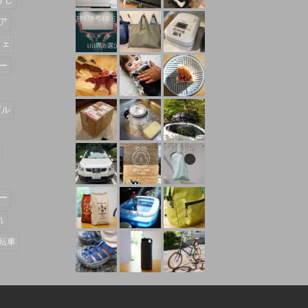
ア
フェ
ー
ダル
ー
れ
転車