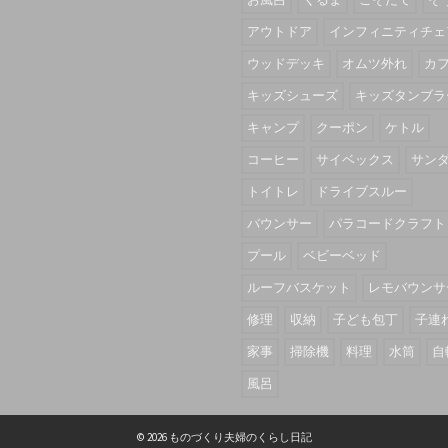
アウトドア
インフィニティチェ
ウッドデッキ
オムツ外れ
カ
キッズシューズ
キッズタンブラ
キャンプ
クーポン
ケトル
コーヒー
サイベックス
サン
トイトレ
ドライブスルー
バウンサー
パラコードクラフト
プール
ベビーベッド
ルーフバスケット
レモバウンサ
修理
収納
子ども包丁
子連
家事
掃除機
料理
水筒
自
風呂
© 2026 ものづくり夫婦のくらし日記