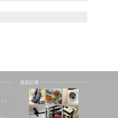
最新記事
マット
うじ