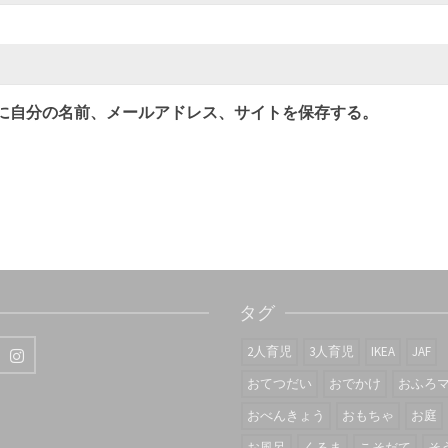
に自分の名前、メールアドレス、サイトを保存する。
タグ
2人育児
3人育児
IKEA
JAF
おてつだい
おでかけ
おふろ
おべんきょう
おもちゃ
お庭
お風呂
くるま
こそだて
そ