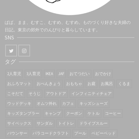
ぱぱ、まま、むすこ、むすめ、むすめ。ものづくり好きな夫婦の
日記。東京の郊外でのんびりと暮らしています。
SNS
タグ
2人育児
3人育児
IKEA
JAF
おてつだい
おでかけ
おふろマット
おべんきょう
おもちゃ
お庭
お風呂
くるま
こそだて
そうじ
アウトドア
インフィニティチェア
ウッドデッキ
オムツ外れ
カフェ
キッズシューズ
キッズタンブラー
キャンプ
クーポン
ケトル
コーヒー
サイベックス
サンダル
トイトレ
ドライブスルー
バウンサー
パラコードクラフト
プール
ベビーベッド