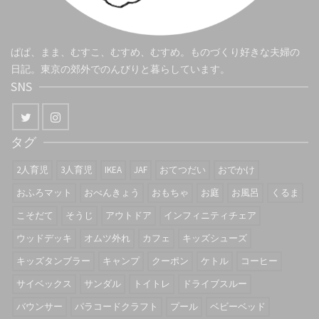
ぱぱ、まま、むすこ、むすめ、むすめ。ものづくり好きな夫婦の
日記。東京の郊外でのんびりと暮らしています。
SNS
タグ
2人育児
3人育児
IKEA
JAF
おてつだい
おでかけ
おふろマット
おべんきょう
おもちゃ
お庭
お風呂
くるま
こそだて
そうじ
アウトドア
インフィニティチェア
ウッドデッキ
オムツ外れ
カフェ
キッズシューズ
キッズタンブラー
キャンプ
クーポン
ケトル
コーヒー
サイベックス
サンダル
トイトレ
ドライブスルー
バウンサー
パラコードクラフト
プール
ベビーベッド