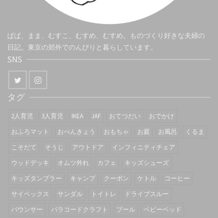
ぱぱ、まま、むすこ、むすめ、むすめ。ものづくり好きな夫婦の
日記。東京の郊外でのんびりと暮らしています。
SNS
タグ
2人育児
3人育児
IKEA
JAF
おてつだい
おでかけ
おふろマット
おべんきょう
おもちゃ
お庭
お風呂
くるま
こそだて
そうじ
アウトドア
インフィニティチェア
ウッドデッキ
オムツ外れ
カフェ
キッズシューズ
キッズタンブラー
キャンプ
クーポン
ケトル
コーヒー
サイベックス
サンダル
トイトレ
ドライブスルー
バウンサー
パラコードクラフト
プール
ベビーベッド