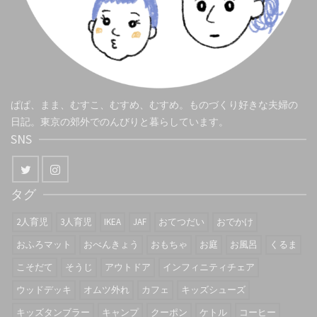
ぱぱ、まま、むすこ、むすめ、むすめ。ものづくり好きな夫婦の
日記。東京の郊外でのんびりと暮らしています。
SNS
タグ
2人育児
3人育児
IKEA
JAF
おてつだい
おでかけ
おふろマット
おべんきょう
おもちゃ
お庭
お風呂
くるま
こそだて
そうじ
アウトドア
インフィニティチェア
ウッドデッキ
オムツ外れ
カフェ
キッズシューズ
キッズタンブラー
キャンプ
クーポン
ケトル
コーヒー