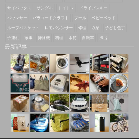
サイベックス
サンダル
トイトレ
ドライブスルー
バウンサー
パラコードクラフト
プール
ベビーベッド
ルーフバスケット
レモバウンサー
修理
収納
子ども包丁
子連れ
家事
掃除機
料理
水筒
自転車
風呂
最新記事