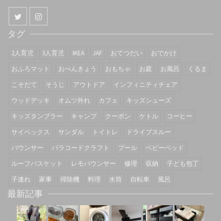
タグ
2人育児
3人育児
IKEA
JAF
おてつだい
おでかけ
おふろマット
おべんきょう
おもちゃ
お庭
お風呂
くるま
こそだて
そうじ
アウトドア
インフィニティチェア
ウッドデッキ
オムツ外れ
カフェ
キッズシューズ
キッズタンブラー
キャンプ
クーポン
ケトル
コーヒー
サイベックス
サンダル
トイトレ
ドライブスルー
バウンサー
パラコードクラフト
プール
ベビーベッド
ルーフバスケット
レモバウンサー
修理
収納
子ども包丁
子連れ
家事
掃除機
料理
水筒
自転車
風呂
最新記事