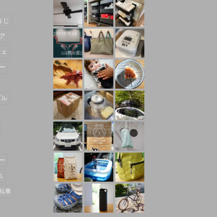
うじ
ア
フェ
ー
ダル
ー
れ
転車