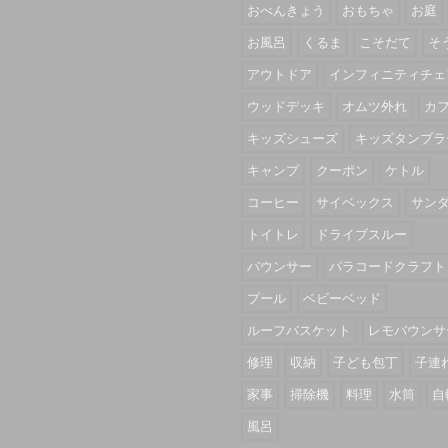
おべんきょう
おもちゃ
お庭
お風呂
くるま
こそだて
そ
アウトドア
インフィニティチェ
ウッドデッキ
オムツ外れ
カ
キッズシューズ
キッズタンブラ
キャンプ
クーポン
ケトル
コーヒー
サイベックス
サン
トイトレ
ドライブスルー
バウンサー
パラコードクラフト
プール
ベビーベッド
ルーフバスケット
レモバウンサ
修理
収納
子ども包丁
子連
家事
掃除機
料理
水筒
自
風呂