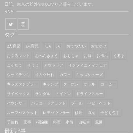
日記。東京の郊外でのんびりと暮らしています。
SNS
タグ
2人育児
3人育児
IKEA
JAF
おてつだい
おでかけ
おふろマット
おべんきょう
おもちゃ
お庭
お風呂
くるま
こそだて
そうじ
アウトドア
インフィニティチェア
ウッドデッキ
オムツ外れ
カフェ
キッズシューズ
キッズタンブラー
キャンプ
クーポン
ケトル
コーヒー
サイベックス
サンダル
トイトレ
ドライブスルー
バウンサー
パラコードクラフト
プール
ベビーベッド
ルーフバスケット
レモバウンサー
修理
収納
子ども包丁
子連れ
家事
掃除機
料理
水筒
自転車
風呂
最新記事