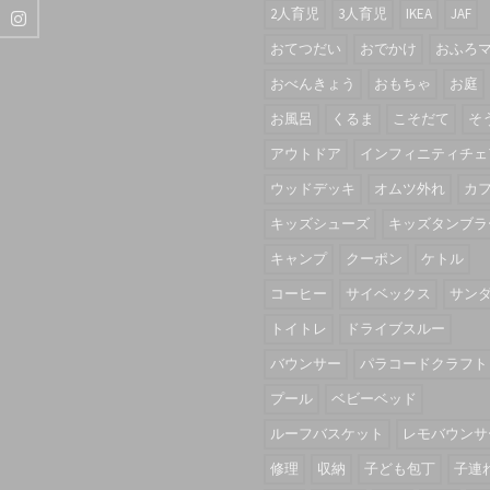
2人育児
3人育児
IKEA
JAF
おてつだい
おでかけ
おふろ
おべんきょう
おもちゃ
お庭
お風呂
くるま
こそだて
そ
アウトドア
インフィニティチェ
ウッドデッキ
オムツ外れ
カ
キッズシューズ
キッズタンブラ
キャンプ
クーポン
ケトル
コーヒー
サイベックス
サン
トイトレ
ドライブスルー
バウンサー
パラコードクラフト
プール
ベビーベッド
ルーフバスケット
レモバウンサ
修理
収納
子ども包丁
子連