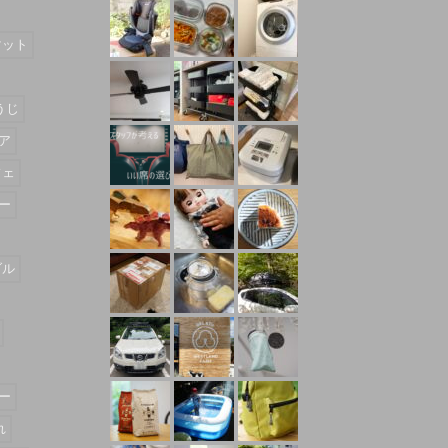
マット
うじ
ア
フェ
ー
ダル
ー
れ