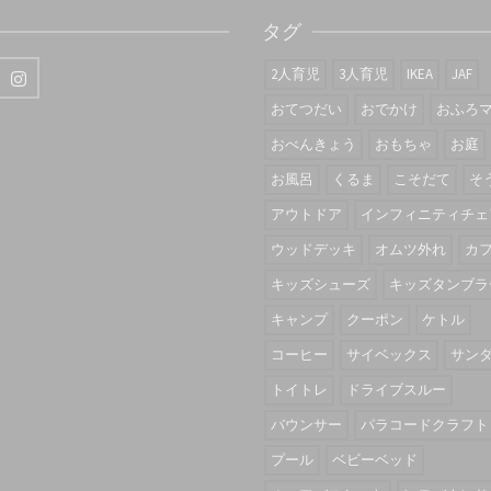
タグ
2人育児
3人育児
IKEA
JAF
おてつだい
おでかけ
おふろ
おべんきょう
おもちゃ
お庭
お風呂
くるま
こそだて
そ
アウトドア
インフィニティチェ
ウッドデッキ
オムツ外れ
カ
キッズシューズ
キッズタンブラ
キャンプ
クーポン
ケトル
コーヒー
サイベックス
サン
トイトレ
ドライブスルー
バウンサー
パラコードクラフト
プール
ベビーベッド