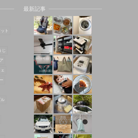
最新記事
マット
うじ
ア
フェ
ー
ダル